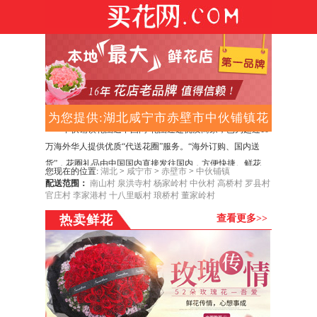
为您提供:湖北咸宁市赤壁市中伙铺镇花
中伙铺镇花圈送中国网-花圈速递优质商家，已为超过10
圈送中国
万海外华人提供优质“代送花圈”服务。“海外订购、国内送
货”，花圈礼品由中国国内直接发往国内，方便快捷。鲜花、
您现在的位置:
湖北
>
咸宁市
>
赤壁市
>
中伙铺镇
蛋糕、花圈由各城市门店在您指定的日期当天制作、当天配
配送范围：
南山村
泉洪寺村
杨家岭村
中伙村
高桥村
罗县村
送，新鲜直达。所有礼品均支持国际信用卡支付、PayPal担
官庄村
李家港村
十八里畈村
琅桥村
董家岭村
保支付。16年花圈老店,专业提供中伙铺镇买花圈、订花圈、
热卖鲜花
查看更多>>
送花圈服务,中伙铺镇花圈店电话,花圈店地址,花圈价格,花圈
店营业时间,网上花圈店送货上门(中伙铺镇网上花圈店)。中
伙铺镇本地花圈店. 300多款可选3小时送达、16年花圈老店.
好评如潮，贝宝国际支付。 花圈、殡葬花圈、殡仪花圈、葬
礼花圈、丧礼花圈、祭奠花圈、吊唁花圈. 同城免费配送.海
外客户支付无忧. 突破时空的阻隔去缅怀,祭奠国内已故亲朋