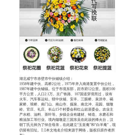
伙铺镇本地花圈店. 300多款可选3小时送达、16年花圈老店.
好评如潮，贝宝国际支付。 花圈、殡葬花圈、殡仪花圈、葬
礼花圈、丧礼花圈、祭奠花圈、吊唁花圈. 同城免费配送.海
外客户支付无忧. 突破时空的阻隔去缅怀,祭奠国内已故亲朋
好友,让他们在通往天路的旅程一路走好! 代写挽联，免费送
上门。代送花圈网站，网上订鲜花花圈、中伙铺镇祭奠花篮
哀思花圈,保证花材新鲜和鲜花质量,中伙铺镇花圈配送。专业
提供湖北咸宁市赤壁市中伙铺镇葬礼鲜花圈制作，中伙铺镇
白事鲜花制作,与葬礼花束配送，全部新鲜葬礼花圈当天制
作，中伙铺镇葬礼花圈，湖北咸宁市赤壁市中伙铺镇葬礼花
湖北咸宁市赤壁市中伙铺镇介绍：
篮当天送到，代写葬礼花圈悼词，代写葬礼鲜花挽联，按您
1958年建中伙、高桥2公社，1975年并入南港复置中伙公社，
的要求把湖北咸宁市赤壁市中伙铺镇葬礼花圈送到指定地
1987年建中伙铺镇。位于市境东部，距市府12公里。面积100
址，也可以将中伙铺镇葬礼花圈代送到殡仪馆！
中伙铺镇花
平方公里，人口2.1万。京广铁路、107国道穿境而过，设有
火车、汽车客运站。辖中伙铺、安丰、三眼桥、泉洪寺、碣
圈送中国服务项目：
提供网上订花送花、鲜花、蛋糕、花
家桥、琅桥、南门山、南山寺、掘泉、南北冲、花园、烟墩
篮、花圈、果篮，公仔，巧克力，绿植，会议用花，展会用
岭、官庄、礼庄、长山15个村委会和红山岩居委会。农业主
产水稻、油料、茶叶等。乡镇企业有建材、铸造、水磨石和
花，节日用花等订购，您只要通过网上下好订单，我们会安
粮油加工等行业。境内烟墩是三国东吴在此设的烽火台，汉
排中伙铺镇附近连锁花店及时送出，并由总部提供售后服
朝丁氏元帅为了悼念母亲，在此建立“玉皇庵”和“白羊庵”，现
务。为保证客户的利益，所有的商品订购流程均在本网站统
仍留有旧址。.（本文地名介绍来源于网络，版权归原作者所