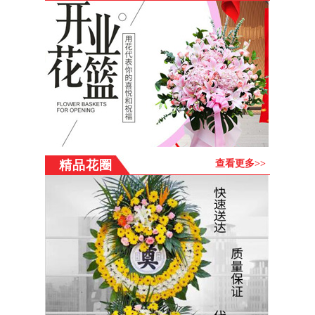
注意事项：
1、中伙铺镇市区可以做到最快3小时送货上门（郊区需另外
加收运费），但请尽量提前24小时订货，以保证我们有充分
的时间安排送货。
2、正常配送时间为：8：30—21：00（乡镇晚上不配送），
17：00以后订购的商品系统会转到第二天安排！
3、每张订单的确认、配送和收货人签收状况，送货人可在每
个环节查询自己的订花状态。
4、中伙铺镇市区免费送货上门，中伙铺镇乡镇需加收路费
（30-80元）部分乡镇及郊县仍无法送达，订购之前提跟客服
精品花圈
查看更多>>
联系
中伙铺镇花圈送中国网-花圈速递优质商家，已为超过10
万海外华人提供优质“代送花圈”服务。“海外订购、国内送
货”，花圈礼品由中国国内直接发往国内，方便快捷。鲜花、
蛋糕、花圈由各城市门店在您指定的日期当天制作、当天配
送，新鲜直达。所有礼品均支持国际信用卡支付、PayPal担
保支付。16年花圈老店,专业提供中伙铺镇买花圈、订花圈、
送花圈服务,中伙铺镇花圈店电话,花圈店地址,花圈价格,花圈
店营业时间,网上花圈店送货上门(中伙铺镇网上花圈店)。中