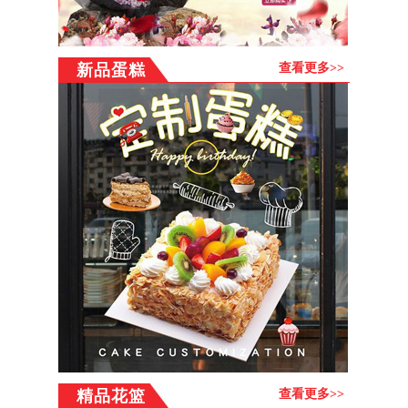
好友,让他们在通往天路的旅程一路走好! 代写挽联，免费送
上门。代送花圈网站，网上订鲜花花圈、中伙铺镇祭奠花篮
哀思花圈,保证花材新鲜和鲜花质量,中伙铺镇花圈配送。专业
新品蛋糕
查看更多>>
提供湖北咸宁市赤壁市中伙铺镇葬礼鲜花圈制作，中伙铺镇
白事鲜花制作,与葬礼花束配送，全部新鲜葬礼花圈当天制
作，中伙铺镇葬礼花圈，湖北咸宁市赤壁市中伙铺镇葬礼花
篮当天送到，代写葬礼花圈悼词，代写葬礼鲜花挽联，按您
的要求把湖北咸宁市赤壁市中伙铺镇葬礼花圈送到指定地
址，也可以将中伙铺镇葬礼花圈代送到殡仪馆！
中伙铺镇花
圈送中国服务项目：
提供网上订花送花、鲜花、蛋糕、花
篮、花圈、果篮，公仔，巧克力，绿植，会议用花，展会用
花，节日用花等订购，您只要通过网上下好订单，我们会安
排中伙铺镇附近连锁花店及时送出，并由总部提供售后服
务。为保证客户的利益，所有的商品订购流程均在本网站统
一完成，多谢！
配送范围:
订货流程：
浏览商品→点击购买→注册或直接购买→填写订单→选择支
精品花篮
查看更多>>
付方式--成功提交→配送店按您要求送货上门